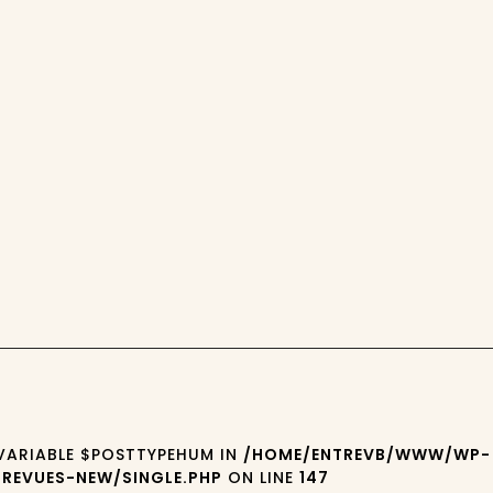
 VARIABLE $POSTTYPEHUM IN
/HOME/ENTREVB/WWW/WP-
REVUES-NEW/SINGLE.PHP
ON LINE
147