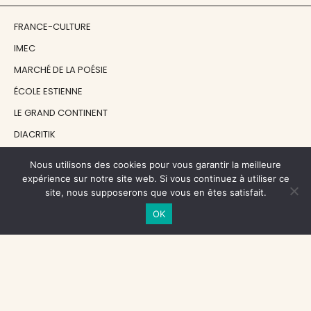
FRANCE-CULTURE
IMEC
MARCHÉ DE LA POÉSIE
ÉCOLE ESTIENNE
LE GRAND CONTINENT
DIACRITIK
EN ATTENDANT NADEAU
Nous utilisons des cookies pour vous garantir la meilleure
expérience sur notre site web. Si vous continuez à utiliser ce
site, nous supposerons que vous en êtes satisfait.
NOS SOUTIENS
OK
CENTRE NATIONAL DU LIVRE
RÉGION ÎLE-DE-FRANCE
MAIRIE PARIS CENTRE
FONDATION FMSH