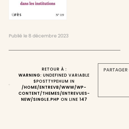
Publié le
8 décembre 2023
RETOUR À :
PARTAGER 
WARNING
: UNDEFINED VARIABLE
$POSTTYPEHUM IN
/HOME/ENTREVB/WWW/WP-
CONTENT/THEMES/ENTREVUES-
NEW/SINGLE.PHP
ON LINE
147