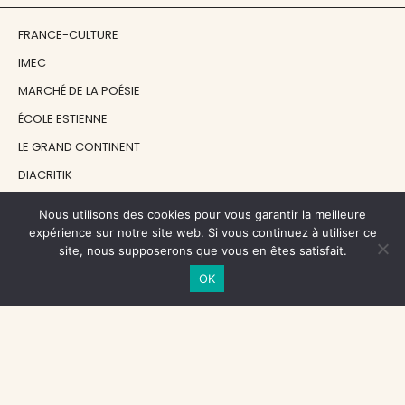
FRANCE-CULTURE
IMEC
MARCHÉ DE LA POÉSIE
ÉCOLE ESTIENNE
LE GRAND CONTINENT
DIACRITIK
EN ATTENDANT NADEAU
Nous utilisons des cookies pour vous garantir la meilleure
expérience sur notre site web. Si vous continuez à utiliser ce
site, nous supposerons que vous en êtes satisfait.
NOS SOUTIENS
OK
CENTRE NATIONAL DU LIVRE
RÉGION ÎLE-DE-FRANCE
MAIRIE PARIS CENTRE
FONDATION FMSH