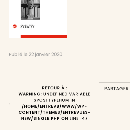
Publié le
22 janvier 2020
RETOUR À :
PARTAGER 
WARNING
: UNDEFINED VARIABLE
$POSTTYPEHUM IN
/HOME/ENTREVB/WWW/WP-
CONTENT/THEMES/ENTREVUES-
NEW/SINGLE.PHP
ON LINE
147