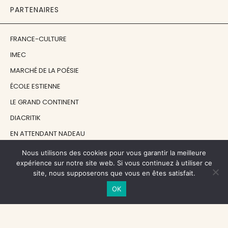
PARTENAIRES
FRANCE-CULTURE
IMEC
MARCHÉ DE LA POÉSIE
ÉCOLE ESTIENNE
LE GRAND CONTINENT
DIACRITIK
EN ATTENDANT NADEAU
Nous utilisons des cookies pour vous garantir la meilleure
NOS SOUTIENS
expérience sur notre site web. Si vous continuez à utiliser ce
site, nous supposerons que vous en êtes satisfait.
OK
CENTRE NATIONAL DU LIVRE
RÉGION ÎLE-DE-FRANCE
MAIRIE PARIS CENTRE