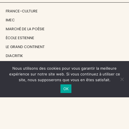
FRANCE-CULTURE
IMEC
MARCHÉ DE LA POÉSIE
ÉCOLE ESTIENNE
LE GRAND CONTINENT
DIACRITIK
EN ATTENDANT NADEAU
Nous utilisons des cookies pour vous garantir la meilleure
expérience sur notre site web. Si vous continuez à utiliser ce
site, nous supposerons que vous en êtes satisfait.
NOS SOUTIENS
OK
CENTRE NATIONAL DU LIVRE
RÉGION ÎLE-DE-FRANCE
MAIRIE PARIS CENTRE
FONDATION FMSH