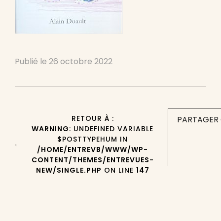
Publié le
26 octobre 2022
RETOUR À :
PARTAGER 
WARNING
: UNDEFINED VARIABLE
$POSTTYPEHUM IN
/HOME/ENTREVB/WWW/WP-
CONTENT/THEMES/ENTREVUES-
NEW/SINGLE.PHP
ON LINE
147