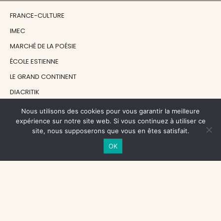
FRANCE-CULTURE
IMEC
MARCHÉ DE LA POÉSIE
ÉCOLE ESTIENNE
LE GRAND CONTINENT
DIACRITIK
EN ATTENDANT NADEAU
Nous utilisons des cookies pour vous garantir la meilleure
expérience sur notre site web. Si vous continuez à utiliser ce
site, nous supposerons que vous en êtes satisfait.
NOS SOUTIENS
OK
CENTRE NATIONAL DU LIVRE
RÉGION ÎLE-DE-FRANCE
MAIRIE PARIS CENTRE
FONDATION FMSH