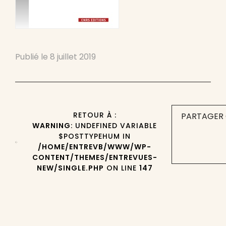
Publié le
8 juillet 2019
RETOUR À :
PARTAGER 
WARNING
: UNDEFINED VARIABLE
$POSTTYPEHUM IN
/HOME/ENTREVB/WWW/WP-
CONTENT/THEMES/ENTREVUES-
NEW/SINGLE.PHP
ON LINE
147