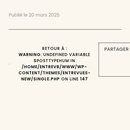
Publié le
20 mars 2025
RETOUR À :
PARTAGER 
WARNING
: UNDEFINED VARIABLE
$POSTTYPEHUM IN
/HOME/ENTREVB/WWW/WP-
CONTENT/THEMES/ENTREVUES-
NEW/SINGLE.PHP
ON LINE
147