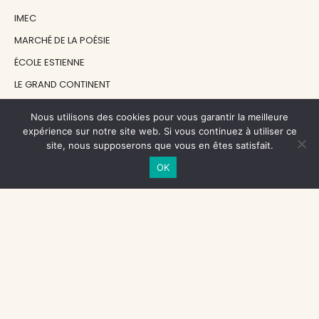
IMEC
MARCHÉ DE LA POÉSIE
ÉCOLE ESTIENNE
LE GRAND CONTINENT
DIACRITIK
Nous utilisons des cookies pour vous garantir la meilleure
EN ATTENDANT NADEAU
expérience sur notre site web. Si vous continuez à utiliser ce
site, nous supposerons que vous en êtes satisfait.
OK
NOS SOUTIENS
CENTRE NATIONAL DU LIVRE
RÉGION ÎLE-DE-FRANCE
MAIRIE PARIS CENTRE
FONDATION FMSH
FONDATION JAN MICHALSKI