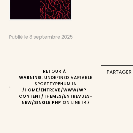
Publié le
8 septembre 2025
RETOUR À :
PARTAGER 
WARNING
: UNDEFINED VARIABLE
$POSTTYPEHUM IN
/HOME/ENTREVB/WWW/WP-
CONTENT/THEMES/ENTREVUES-
NEW/SINGLE.PHP
ON LINE
147