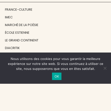
FRANCE-CULTURE
IMEC
MARCHÉ DE LA POÉSIE
ÉCOLE ESTIENNE
LE GRAND CONTINENT
DIACRITIK
EN ATTENDANT NADEAU
Nous utilisons des cookies pour vous garantir la meilleure
expérience sur notre site web. Si vous continuez à utiliser ce
site, nous supposerons que vous en êtes satisfait.
NOS SOUTIENS
OK
CENTRE NATIONAL DU LIVRE
RÉGION ÎLE-DE-FRANCE
MAIRIE PARIS CENTRE
FONDATION FMSH