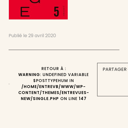
Publié le
29 avril 2020
RETOUR À :
PARTAGER 
WARNING
: UNDEFINED VARIABLE
$POSTTYPEHUM IN
/HOME/ENTREVB/WWW/WP-
CONTENT/THEMES/ENTREVUES-
NEW/SINGLE.PHP
ON LINE
147