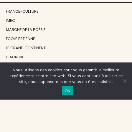
FRANCE-CULTURE
IMEC
MARCHÉ DE LA POÉSIE
ÉCOLE ESTIENNE
LE GRAND CONTINENT
DIACRITIK
EN ATTENDANT NADEAU
Nous utilisons des cookies pour vous garantir la meilleure
expérience sur notre site web. Si vous continuez à utiliser ce
site, nous supposerons que vous en êtes satisfait.
NOS SOUTIENS
OK
CENTRE NATIONAL DU LIVRE
RÉGION ÎLE-DE-FRANCE
MAIRIE PARIS CENTRE
FONDATION FMSH