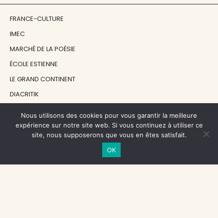
FRANCE-CULTURE
IMEC
MARCHÉ DE LA POÉSIE
ÉCOLE ESTIENNE
LE GRAND CONTINENT
DIACRITIK
EN ATTENDANT NADEAU
Nous utilisons des cookies pour vous garantir la meilleure
expérience sur notre site web. Si vous continuez à utiliser ce
site, nous supposerons que vous en êtes satisfait.
NOS SOUTIENS
OK
CENTRE NATIONAL DU LIVRE
RÉGION ÎLE-DE-FRANCE
MAIRIE PARIS CENTRE
FONDATION FMSH