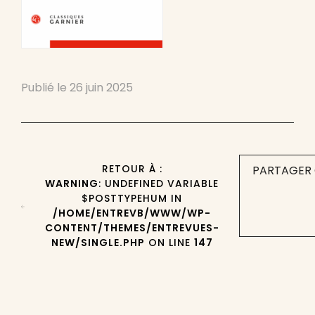
Publié le
26 juin 2025
RETOUR À :
PARTAGER 
WARNING
: UNDEFINED VARIABLE
$POSTTYPEHUM IN
/HOME/ENTREVB/WWW/WP-
CONTENT/THEMES/ENTREVUES-
NEW/SINGLE.PHP
ON LINE
147