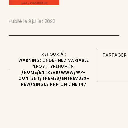
Publié le
9 juillet 2022
RETOUR À :
PARTAGER 
WARNING
: UNDEFINED VARIABLE
$POSTTYPEHUM IN
/HOME/ENTREVB/WWW/WP-
CONTENT/THEMES/ENTREVUES-
NEW/SINGLE.PHP
ON LINE
147