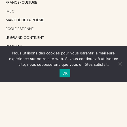
FRANCE-CULTURE
IMEC
MARCHÉ DE LA POÉSIE
ÉCOLE ESTIENNE
LE GRAND CONTINENT
DIACRITIK
Nous utilisons des cookies pour vous garantir la meilleure
EN ATTENDANT NADEAU
expérience sur notre site web. Si vous continuez à utiliser ce
site, nous supposerons que vous en êtes satisfait.
NOS SOUTIENS
OK
CENTRE NATIONAL DU LIVRE
RÉGION ÎLE-DE-FRANCE
MAIRIE PARIS CENTRE
FONDATION FMSH
FONDATION JAN MICHALSKI