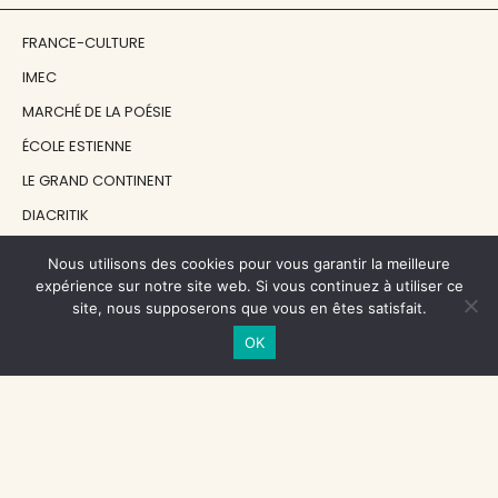
FRANCE-CULTURE
IMEC
MARCHÉ DE LA POÉSIE
ÉCOLE ESTIENNE
LE GRAND CONTINENT
DIACRITIK
EN ATTENDANT NADEAU
Nous utilisons des cookies pour vous garantir la meilleure
expérience sur notre site web. Si vous continuez à utiliser ce
site, nous supposerons que vous en êtes satisfait.
NOS SOUTIENS
OK
CENTRE NATIONAL DU LIVRE
RÉGION ÎLE-DE-FRANCE
MAIRIE PARIS CENTRE
FONDATION FMSH