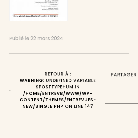
Publié le
22 mars 2024
RETOUR À :
PARTAGER 
WARNING
: UNDEFINED VARIABLE
$POSTTYPEHUM IN
/HOME/ENTREVB/WWW/WP-
CONTENT/THEMES/ENTREVUES-
NEW/SINGLE.PHP
ON LINE
147