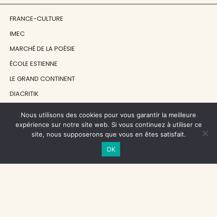
FRANCE-CULTURE
IMEC
MARCHÉ DE LA POÉSIE
ÉCOLE ESTIENNE
LE GRAND CONTINENT
DIACRITIK
EN ATTENDANT NADEAU
Nous utilisons des cookies pour vous garantir la meilleure
expérience sur notre site web. Si vous continuez à utiliser ce
site, nous supposerons que vous en êtes satisfait.
NOS SOUTIENS
OK
CENTRE NATIONAL DU LIVRE
RÉGION ÎLE-DE-FRANCE
MAIRIE PARIS CENTRE
FONDATION FMSH