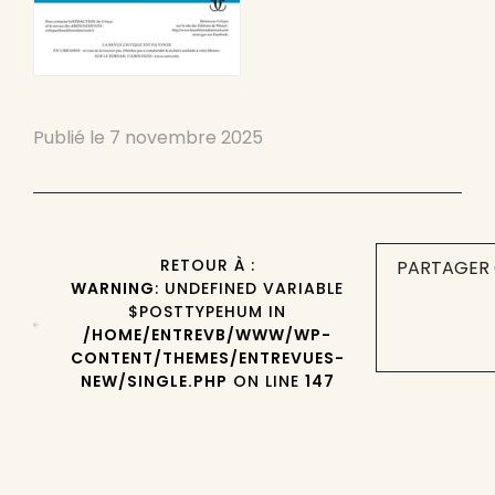
Publié le
7 novembre 2025
RETOUR À :
PARTAGER 
WARNING
: UNDEFINED VARIABLE
$POSTTYPEHUM IN
/HOME/ENTREVB/WWW/WP-
CONTENT/THEMES/ENTREVUES-
NEW/SINGLE.PHP
ON LINE
147