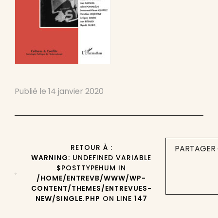
Publié le
14 janvier 2020
RETOUR À :
PARTAGER 
WARNING
: UNDEFINED VARIABLE
$POSTTYPEHUM IN
/HOME/ENTREVB/WWW/WP-
CONTENT/THEMES/ENTREVUES-
NEW/SINGLE.PHP
ON LINE
147