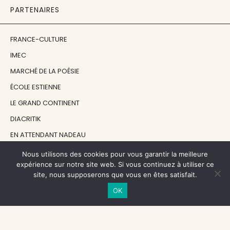
PARTENAIRES
FRANCE-CULTURE
IMEC
MARCHÉ DE LA POÉSIE
ÉCOLE ESTIENNE
LE GRAND CONTINENT
DIACRITIK
EN ATTENDANT NADEAU
Nous utilisons des cookies pour vous garantir la meilleure
NOS SOUTIENS
expérience sur notre site web. Si vous continuez à utiliser ce
site, nous supposerons que vous en êtes satisfait.
OK
CENTRE NATIONAL DU LIVRE
RÉGION ÎLE-DE-FRANCE
MAIRIE PARIS CENTRE