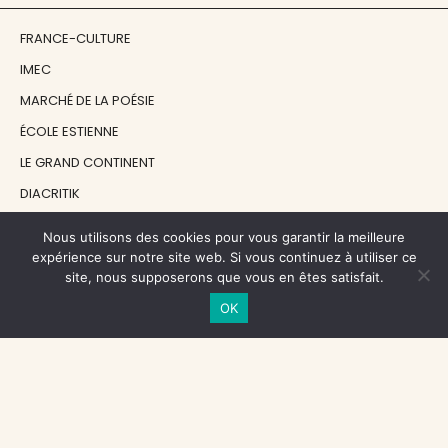
FRANCE-CULTURE
IMEC
MARCHÉ DE LA POÉSIE
ÉCOLE ESTIENNE
LE GRAND CONTINENT
DIACRITIK
EN ATTENDANT NADEAU
Nous utilisons des cookies pour vous garantir la meilleure
expérience sur notre site web. Si vous continuez à utiliser ce
site, nous supposerons que vous en êtes satisfait.
NOS SOUTIENS
OK
CENTRE NATIONAL DU LIVRE
RÉGION ÎLE-DE-FRANCE
MAIRIE PARIS CENTRE
FONDATION FMSH