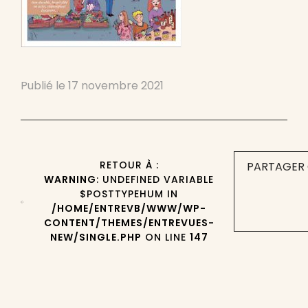
Publié le
17 novembre 2021
RETOUR À :
PARTAGER 
WARNING
: UNDEFINED VARIABLE
$POSTTYPEHUM IN
/HOME/ENTREVB/WWW/WP-
CONTENT/THEMES/ENTREVUES-
NEW/SINGLE.PHP
ON LINE
147