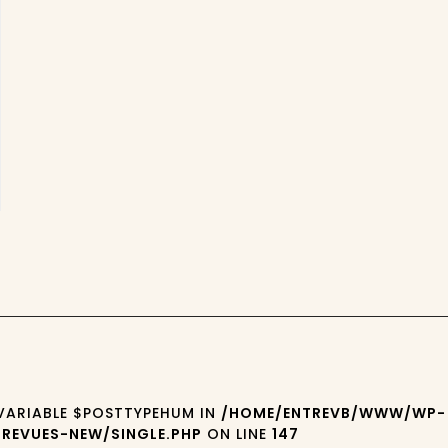
 VARIABLE $POSTTYPEHUM IN
/HOME/ENTREVB/WWW/WP-
REVUES-NEW/SINGLE.PHP
ON LINE
147