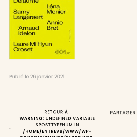
Publié le
26 janvier 2021
RETOUR À :
PARTAGER 
WARNING
: UNDEFINED VARIABLE
$POSTTYPEHUM IN
/HOME/ENTREVB/WWW/WP-