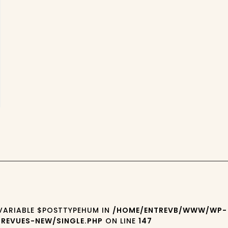
 VARIABLE $POSTTYPEHUM IN
/HOME/ENTREVB/WWW/WP-
REVUES-NEW/SINGLE.PHP
ON LINE
147