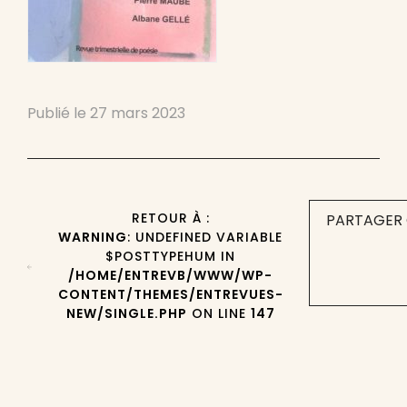
Publié le
27 mars 2023
RETOUR À :
PARTAGER 
WARNING
: UNDEFINED VARIABLE
$POSTTYPEHUM IN
/HOME/ENTREVB/WWW/WP-
CONTENT/THEMES/ENTREVUES-
NEW/SINGLE.PHP
ON LINE
147