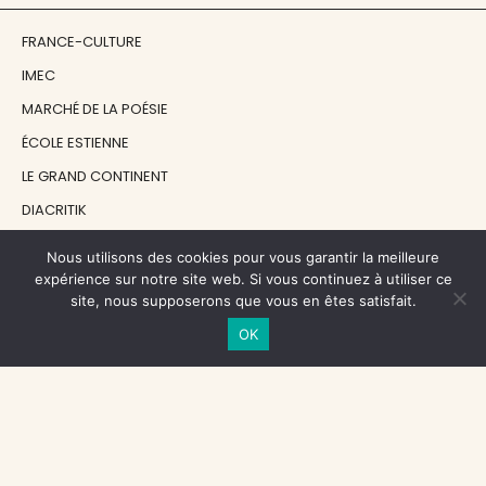
FRANCE-CULTURE
IMEC
MARCHÉ DE LA POÉSIE
ÉCOLE ESTIENNE
LE GRAND CONTINENT
DIACRITIK
EN ATTENDANT NADEAU
Nous utilisons des cookies pour vous garantir la meilleure
expérience sur notre site web. Si vous continuez à utiliser ce
site, nous supposerons que vous en êtes satisfait.
NOS SOUTIENS
OK
CENTRE NATIONAL DU LIVRE
RÉGION ÎLE-DE-FRANCE
MAIRIE PARIS CENTRE
FONDATION FMSH