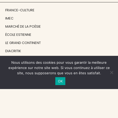
FRANCE-CULTURE
IMEC
MARCHÉ DE LA POÉSIE
ÉCOLE ESTIENNE
LE GRAND CONTINENT
DIACRITIK
EN ATTENDANT NADEAU
Nous utilisons des cookies pour vous garantir la meilleure
expérience sur notre site web. Si vous continuez à utiliser ce
site, nous supposerons que vous en êtes satisfait.
NOS SOUTIENS
OK
CENTRE NATIONAL DU LIVRE
RÉGION ÎLE-DE-FRANCE
MAIRIE PARIS CENTRE
FONDATION FMSH