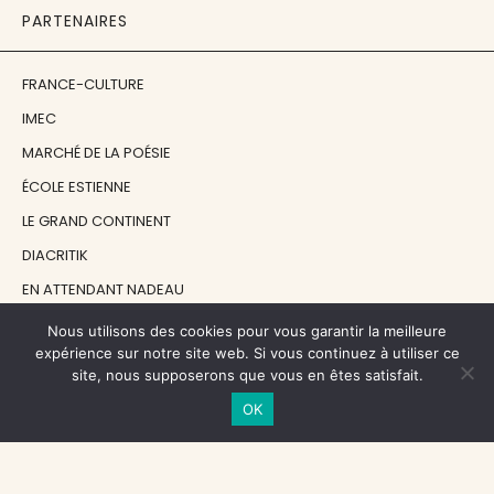
PARTENAIRES
FRANCE-CULTURE
IMEC
MARCHÉ DE LA POÉSIE
ÉCOLE ESTIENNE
LE GRAND CONTINENT
DIACRITIK
EN ATTENDANT NADEAU
Nous utilisons des cookies pour vous garantir la meilleure
NOS SOUTIENS
expérience sur notre site web. Si vous continuez à utiliser ce
site, nous supposerons que vous en êtes satisfait.
OK
CENTRE NATIONAL DU LIVRE
RÉGION ÎLE-DE-FRANCE
MAIRIE PARIS CENTRE