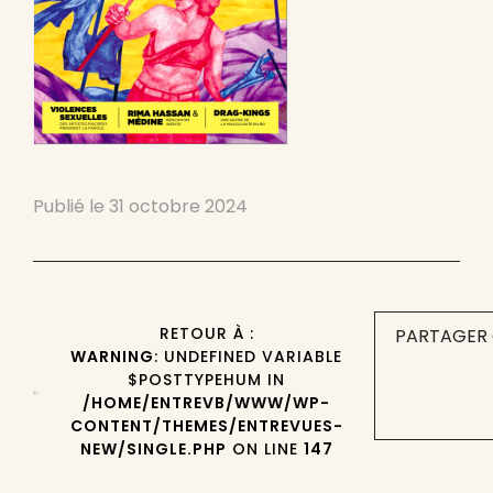
Publié le
31 octobre 2024
RETOUR À :
PARTAGER 
WARNING
: UNDEFINED VARIABLE
$POSTTYPEHUM IN
/HOME/ENTREVB/WWW/WP-
CONTENT/THEMES/ENTREVUES-
NEW/SINGLE.PHP
ON LINE
147