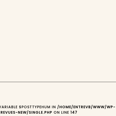
 VARIABLE $POSTTYPEHUM IN
/HOME/ENTREVB/WWW/WP-
REVUES-NEW/SINGLE.PHP
ON LINE
147