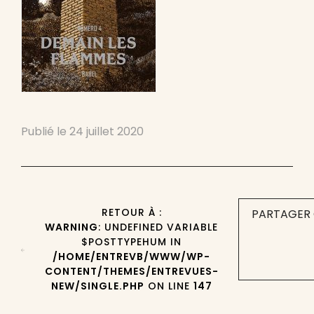
Publié le
24 juillet 2020
RETOUR À :
PARTAGER 
WARNING
: UNDEFINED VARIABLE
$POSTTYPEHUM IN
/HOME/ENTREVB/WWW/WP-
CONTENT/THEMES/ENTREVUES-
NEW/SINGLE.PHP
ON LINE
147