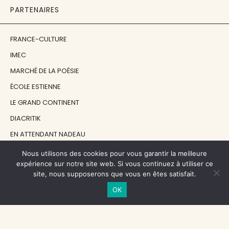
PARTENAIRES
FRANCE-CULTURE
IMEC
MARCHÉ DE LA POÉSIE
ÉCOLE ESTIENNE
LE GRAND CONTINENT
DIACRITIK
EN ATTENDANT NADEAU
Nous utilisons des cookies pour vous garantir la meilleure
NOS SOUTIENS
expérience sur notre site web. Si vous continuez à utiliser ce
site, nous supposerons que vous en êtes satisfait.
OK
CENTRE NATIONAL DU LIVRE
RÉGION ÎLE-DE-FRANCE
MAIRIE PARIS CENTRE