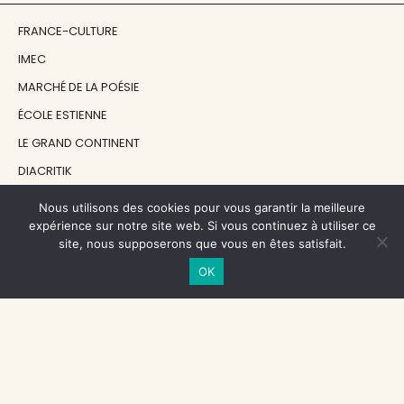
FRANCE-CULTURE
IMEC
MARCHÉ DE LA POÉSIE
ÉCOLE ESTIENNE
LE GRAND CONTINENT
DIACRITIK
EN ATTENDANT NADEAU
Nous utilisons des cookies pour vous garantir la meilleure
expérience sur notre site web. Si vous continuez à utiliser ce
site, nous supposerons que vous en êtes satisfait.
NOS SOUTIENS
OK
CENTRE NATIONAL DU LIVRE
RÉGION ÎLE-DE-FRANCE
MAIRIE PARIS CENTRE
FONDATION FMSH