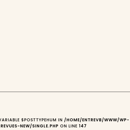
 VARIABLE $POSTTYPEHUM IN
/HOME/ENTREVB/WWW/WP-
REVUES-NEW/SINGLE.PHP
ON LINE
147