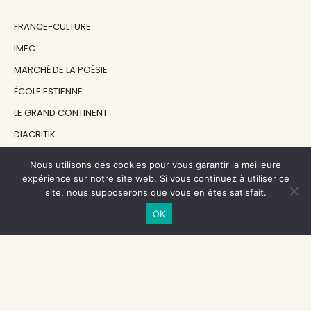
FRANCE-CULTURE
IMEC
MARCHÉ DE LA POÉSIE
ÉCOLE ESTIENNE
LE GRAND CONTINENT
DIACRITIK
EN ATTENDANT NADEAU
Nous utilisons des cookies pour vous garantir la meilleure
expérience sur notre site web. Si vous continuez à utiliser ce
site, nous supposerons que vous en êtes satisfait.
NOS SOUTIENS
OK
CENTRE NATIONAL DU LIVRE
RÉGION ÎLE-DE-FRANCE
MAIRIE PARIS CENTRE
FONDATION FMSH