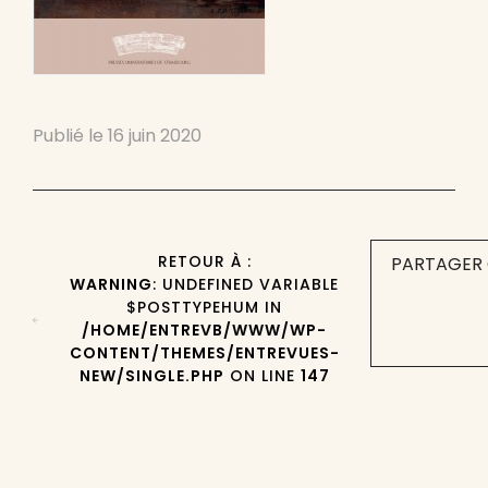
Publié le
16 juin 2020
RETOUR À :
PARTAGER 
WARNING
: UNDEFINED VARIABLE
$POSTTYPEHUM IN
/HOME/ENTREVB/WWW/WP-
CONTENT/THEMES/ENTREVUES-
NEW/SINGLE.PHP
ON LINE
147