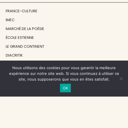
FRANCE-CULTURE
IMEC
MARCHÉ DE LA POÉSIE
ÉCOLE ESTIENNE
LE GRAND CONTINENT
DIACRITIK
EN ATTENDANT NADEAU
Nous utilisons des cookies pour vous garantir la meilleure
expérience sur notre site web. Si vous continuez à utiliser ce
site, nous supposerons que vous en êtes satisfait.
NOS SOUTIENS
OK
CENTRE NATIONAL DU LIVRE
RÉGION ÎLE-DE-FRANCE
MAIRIE PARIS CENTRE
FONDATION FMSH