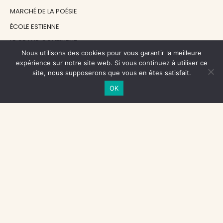
MARCHÉ DE LA POÉSIE
ÉCOLE ESTIENNE
LE GRAND CONTINENT
Nous utilisons des cookies pour vous garantir la meilleure
DIACRITIK
expérience sur notre site web. Si vous continuez à utiliser ce
EN ATTENDANT NADEAU
site, nous supposerons que vous en êtes satisfait.
OK
NOS SOUTIENS
CENTRE NATIONAL DU LIVRE
RÉGION ÎLE-DE-FRANCE
MAIRIE PARIS CENTRE
FONDATION FMSH
FONDATION JAN MICHALSKI
© 1998 - 2026, ENT'REVUES