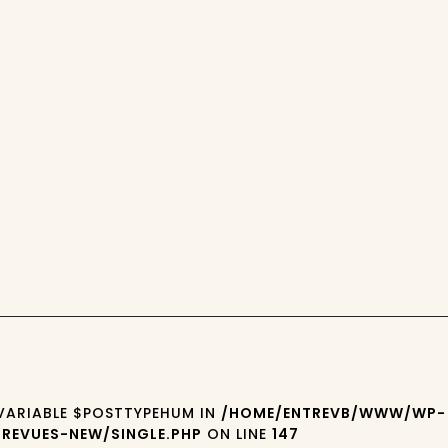
 VARIABLE $POSTTYPEHUM IN
/HOME/ENTREVB/WWW/WP-
REVUES-NEW/SINGLE.PHP
ON LINE
147