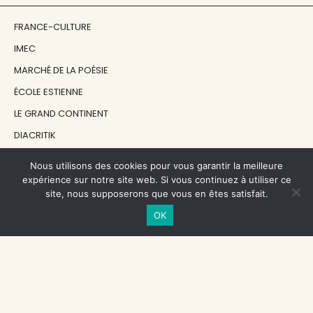
FRANCE-CULTURE
IMEC
MARCHÉ DE LA POÉSIE
ÉCOLE ESTIENNE
LE GRAND CONTINENT
DIACRITIK
EN ATTENDANT NADEAU
Nous utilisons des cookies pour vous garantir la meilleure
expérience sur notre site web. Si vous continuez à utiliser ce
site, nous supposerons que vous en êtes satisfait.
NOS SOUTIENS
OK
CENTRE NATIONAL DU LIVRE
RÉGION ÎLE-DE-FRANCE
MAIRIE PARIS CENTRE
FONDATION FMSH