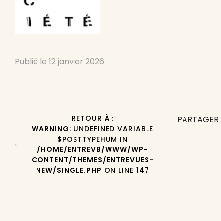
Publié le
12 janvier 2026
RETOUR À :
PARTAGER 
WARNING
: UNDEFINED VARIABLE
$POSTTYPEHUM IN
/HOME/ENTREVB/WWW/WP-
CONTENT/THEMES/ENTREVUES-
NEW/SINGLE.PHP
ON LINE
147