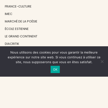
FRANCE-CULTURE
IMEC
MARCHÉ DE LA POÉSIE
ÉCOLE ESTIENNE
LE GRAND CONTINENT
DIACRITIK
EN ATTENDANT NADEAU
Nous utilisons des cookies pour vous garantir la meilleure
expérience sur notre site web. Si vous continuez à utiliser ce
site, nous supposerons que vous en êtes satisfait.
NOS SOUTIENS
OK
CENTRE NATIONAL DU LIVRE
RÉGION ÎLE-DE-FRANCE
MAIRIE PARIS CENTRE
FONDATION FMSH