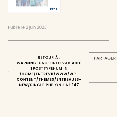
Publié le
2 juin 2023
RETOUR À :
PARTAGER 
WARNING
: UNDEFINED VARIABLE
$POSTTYPEHUM IN
/HOME/ENTREVB/WWW/WP-
CONTENT/THEMES/ENTREVUES-
NEW/SINGLE.PHP
ON LINE
147