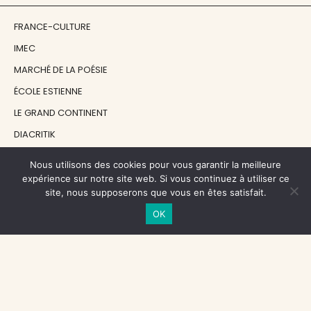
FRANCE-CULTURE
IMEC
MARCHÉ DE LA POÉSIE
ÉCOLE ESTIENNE
LE GRAND CONTINENT
DIACRITIK
EN ATTENDANT NADEAU
Nous utilisons des cookies pour vous garantir la meilleure
expérience sur notre site web. Si vous continuez à utiliser ce
site, nous supposerons que vous en êtes satisfait.
NOS SOUTIENS
OK
CENTRE NATIONAL DU LIVRE
RÉGION ÎLE-DE-FRANCE
MAIRIE PARIS CENTRE
FONDATION FMSH