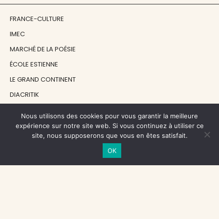
FRANCE-CULTURE
IMEC
MARCHÉ DE LA POÉSIE
ÉCOLE ESTIENNE
LE GRAND CONTINENT
DIACRITIK
EN ATTENDANT NADEAU
Nous utilisons des cookies pour vous garantir la meilleure
expérience sur notre site web. Si vous continuez à utiliser ce
site, nous supposerons que vous en êtes satisfait.
NOS SOUTIENS
OK
CENTRE NATIONAL DU LIVRE
RÉGION ÎLE-DE-FRANCE
MAIRIE PARIS CENTRE
FONDATION FMSH