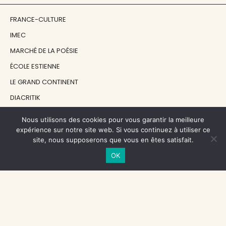
FRANCE-CULTURE
IMEC
MARCHÉ DE LA POÉSIE
ÉCOLE ESTIENNE
LE GRAND CONTINENT
DIACRITIK
EN ATTENDANT NADEAU
Nous utilisons des cookies pour vous garantir la meilleure
expérience sur notre site web. Si vous continuez à utiliser ce
site, nous supposerons que vous en êtes satisfait.
NOS SOUTIENS
OK
CENTRE NATIONAL DU LIVRE
RÉGION ÎLE-DE-FRANCE
MAIRIE PARIS CENTRE
FONDATION FMSH