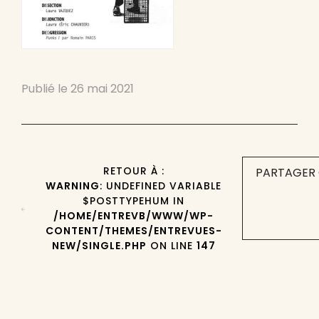
Publié le
26 mai 2021
RETOUR À :
PARTAGER 
WARNING
: UNDEFINED VARIABLE
$POSTTYPEHUM IN
/HOME/ENTREVB/WWW/WP-
CONTENT/THEMES/ENTREVUES-
NEW/SINGLE.PHP
ON LINE
147