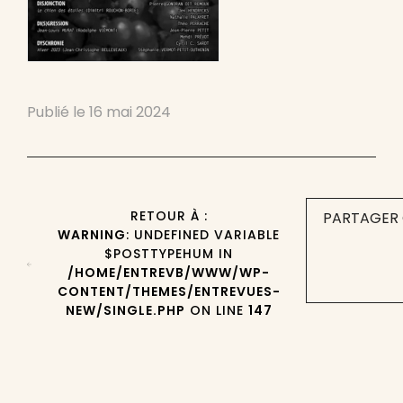
Publié le
16 mai 2024
RETOUR À :
PARTAGER 
WARNING
: UNDEFINED VARIABLE
$POSTTYPEHUM IN
/HOME/ENTREVB/WWW/WP-
CONTENT/THEMES/ENTREVUES-
NEW/SINGLE.PHP
ON LINE
147