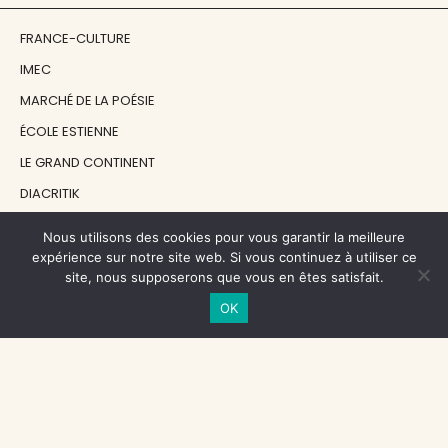
FRANCE-CULTURE
IMEC
MARCHÉ DE LA POÉSIE
ÉCOLE ESTIENNE
LE GRAND CONTINENT
DIACRITIK
EN ATTENDANT NADEAU
Nous utilisons des cookies pour vous garantir la meilleure
expérience sur notre site web. Si vous continuez à utiliser ce
site, nous supposerons que vous en êtes satisfait.
NOS SOUTIENS
OK
CENTRE NATIONAL DU LIVRE
RÉGION ÎLE-DE-FRANCE
MAIRIE PARIS CENTRE
FONDATION FMSH