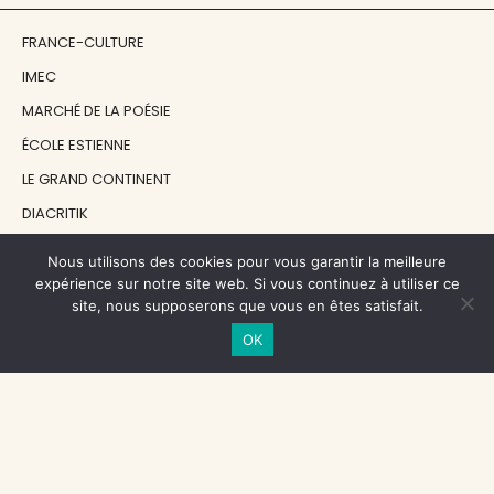
FRANCE-CULTURE
IMEC
MARCHÉ DE LA POÉSIE
ÉCOLE ESTIENNE
LE GRAND CONTINENT
DIACRITIK
EN ATTENDANT NADEAU
Nous utilisons des cookies pour vous garantir la meilleure
expérience sur notre site web. Si vous continuez à utiliser ce
site, nous supposerons que vous en êtes satisfait.
NOS SOUTIENS
OK
CENTRE NATIONAL DU LIVRE
RÉGION ÎLE-DE-FRANCE
MAIRIE PARIS CENTRE
FONDATION FMSH