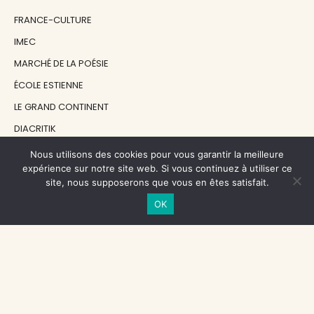
FRANCE-CULTURE
IMEC
MARCHÉ DE LA POÉSIE
ÉCOLE ESTIENNE
LE GRAND CONTINENT
DIACRITIK
EN ATTENDANT NADEAU
Nous utilisons des cookies pour vous garantir la meilleure
expérience sur notre site web. Si vous continuez à utiliser ce
site, nous supposerons que vous en êtes satisfait.
NOS SOUTIENS
OK
CENTRE NATIONAL DU LIVRE
RÉGION ÎLE-DE-FRANCE
MAIRIE PARIS CENTRE
FONDATION FMSH