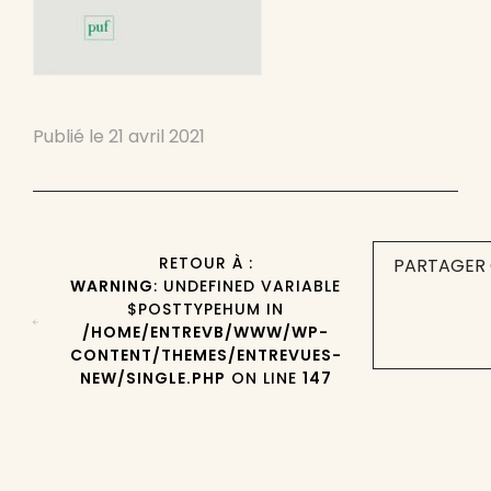
Publié le
21 avril 2021
RETOUR À :
PARTAGER 
WARNING
: UNDEFINED VARIABLE
$POSTTYPEHUM IN
/HOME/ENTREVB/WWW/WP-
CONTENT/THEMES/ENTREVUES-
NEW/SINGLE.PHP
ON LINE
147