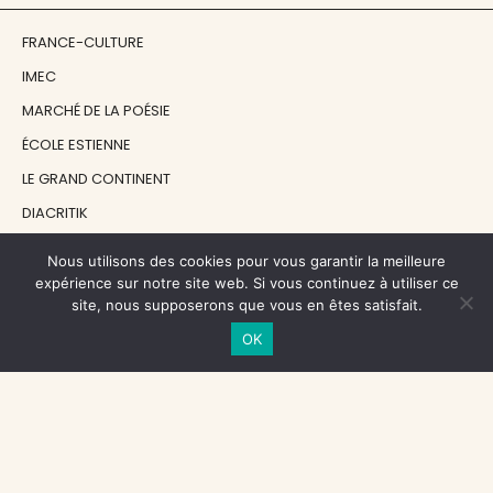
FRANCE-CULTURE
IMEC
MARCHÉ DE LA POÉSIE
ÉCOLE ESTIENNE
LE GRAND CONTINENT
DIACRITIK
EN ATTENDANT NADEAU
Nous utilisons des cookies pour vous garantir la meilleure
expérience sur notre site web. Si vous continuez à utiliser ce
site, nous supposerons que vous en êtes satisfait.
NOS SOUTIENS
OK
CENTRE NATIONAL DU LIVRE
RÉGION ÎLE-DE-FRANCE
MAIRIE PARIS CENTRE
FONDATION FMSH