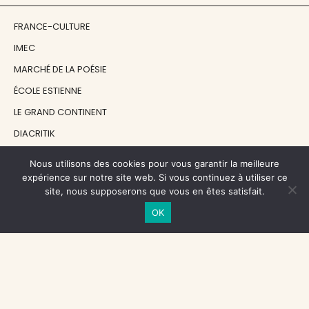
FRANCE-CULTURE
IMEC
MARCHÉ DE LA POÉSIE
ÉCOLE ESTIENNE
LE GRAND CONTINENT
DIACRITIK
EN ATTENDANT NADEAU
Nous utilisons des cookies pour vous garantir la meilleure
expérience sur notre site web. Si vous continuez à utiliser ce
site, nous supposerons que vous en êtes satisfait.
NOS SOUTIENS
OK
CENTRE NATIONAL DU LIVRE
RÉGION ÎLE-DE-FRANCE
MAIRIE PARIS CENTRE
FONDATION FMSH