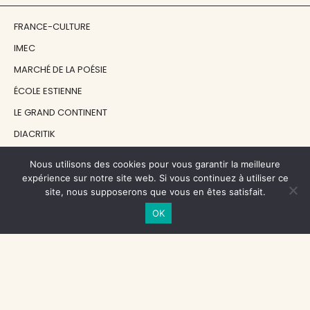
FRANCE-CULTURE
IMEC
MARCHÉ DE LA POÉSIE
ÉCOLE ESTIENNE
LE GRAND CONTINENT
DIACRITIK
EN ATTENDANT NADEAU
Nous utilisons des cookies pour vous garantir la meilleure
expérience sur notre site web. Si vous continuez à utiliser ce
site, nous supposerons que vous en êtes satisfait.
NOS SOUTIENS
OK
CENTRE NATIONAL DU LIVRE
RÉGION ÎLE-DE-FRANCE
MAIRIE PARIS CENTRE
FONDATION FMSH