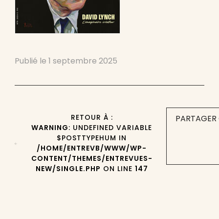
Publié le
1 septembre 2025
RETOUR À :
PARTAGER 
WARNING
: UNDEFINED VARIABLE
$POSTTYPEHUM IN
/HOME/ENTREVB/WWW/WP-
CONTENT/THEMES/ENTREVUES-
NEW/SINGLE.PHP
ON LINE
147