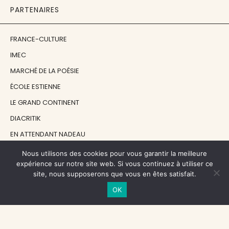
PARTENAIRES
FRANCE-CULTURE
IMEC
MARCHÉ DE LA POÉSIE
ÉCOLE ESTIENNE
LE GRAND CONTINENT
DIACRITIK
EN ATTENDANT NADEAU
Nous utilisons des cookies pour vous garantir la meilleure
NOS SOUTIENS
expérience sur notre site web. Si vous continuez à utiliser ce
site, nous supposerons que vous en êtes satisfait.
OK
CENTRE NATIONAL DU LIVRE
RÉGION ÎLE-DE-FRANCE
MAIRIE PARIS CENTRE