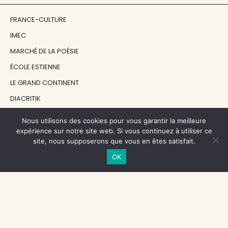
FRANCE-CULTURE
IMEC
MARCHÉ DE LA POÉSIE
ÉCOLE ESTIENNE
LE GRAND CONTINENT
DIACRITIK
EN ATTENDANT NADEAU
Nous utilisons des cookies pour vous garantir la meilleure
expérience sur notre site web. Si vous continuez à utiliser ce
site, nous supposerons que vous en êtes satisfait.
NOS SOUTIENS
OK
CENTRE NATIONAL DU LIVRE
RÉGION ÎLE-DE-FRANCE
MAIRIE PARIS CENTRE
FONDATION FMSH