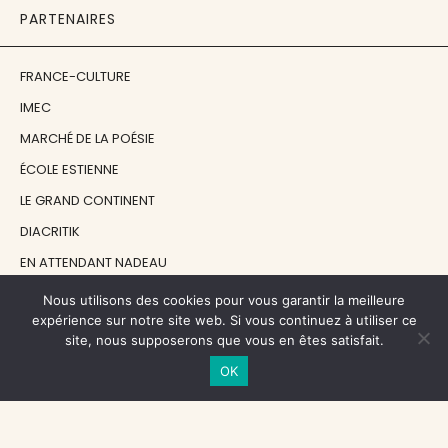
PARTENAIRES
FRANCE-CULTURE
IMEC
MARCHÉ DE LA POÉSIE
ÉCOLE ESTIENNE
LE GRAND CONTINENT
DIACRITIK
EN ATTENDANT NADEAU
Nous utilisons des cookies pour vous garantir la meilleure
NOS SOUTIENS
expérience sur notre site web. Si vous continuez à utiliser ce
site, nous supposerons que vous en êtes satisfait.
OK
CENTRE NATIONAL DU LIVRE
RÉGION ÎLE-DE-FRANCE
MAIRIE PARIS CENTRE