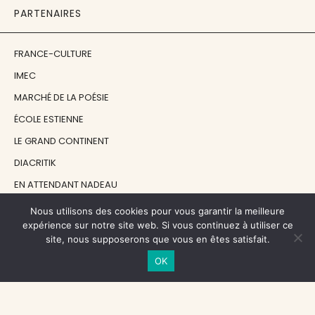
PARTENAIRES
FRANCE-CULTURE
IMEC
MARCHÉ DE LA POÉSIE
ÉCOLE ESTIENNE
LE GRAND CONTINENT
DIACRITIK
EN ATTENDANT NADEAU
Nous utilisons des cookies pour vous garantir la meilleure
NOS SOUTIENS
expérience sur notre site web. Si vous continuez à utiliser ce
site, nous supposerons que vous en êtes satisfait.
OK
CENTRE NATIONAL DU LIVRE
RÉGION ÎLE-DE-FRANCE
MAIRIE PARIS CENTRE