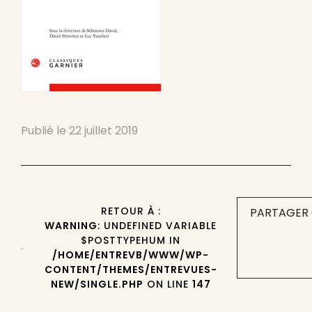
Publié le
22 juillet 2019
RETOUR À :
PARTAGER 
WARNING
: UNDEFINED VARIABLE
$POSTTYPEHUM IN
/HOME/ENTREVB/WWW/WP-
CONTENT/THEMES/ENTREVUES-
NEW/SINGLE.PHP
ON LINE
147