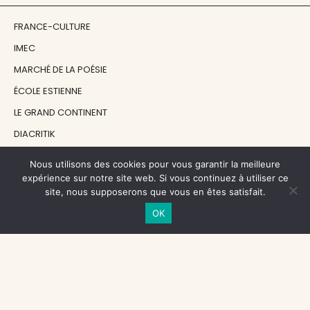
FRANCE-CULTURE
IMEC
MARCHÉ DE LA POÉSIE
ÉCOLE ESTIENNE
LE GRAND CONTINENT
DIACRITIK
EN ATTENDANT NADEAU
Nous utilisons des cookies pour vous garantir la meilleure
expérience sur notre site web. Si vous continuez à utiliser ce
site, nous supposerons que vous en êtes satisfait.
NOS SOUTIENS
OK
CENTRE NATIONAL DU LIVRE
RÉGION ÎLE-DE-FRANCE
MAIRIE PARIS CENTRE
FONDATION FMSH