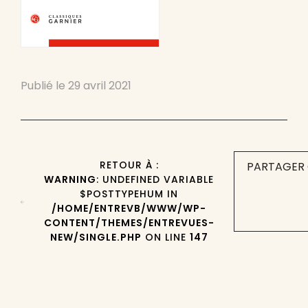
Publié le
29 avril 2021
RETOUR À :
PARTAGER 
WARNING
: UNDEFINED VARIABLE
$POSTTYPEHUM IN
/HOME/ENTREVB/WWW/WP-
CONTENT/THEMES/ENTREVUES-
NEW/SINGLE.PHP
ON LINE
147