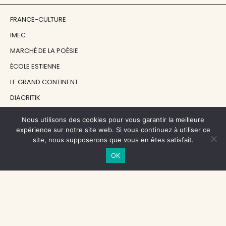
FRANCE-CULTURE
IMEC
MARCHÉ DE LA POÉSIE
ÉCOLE ESTIENNE
LE GRAND CONTINENT
DIACRITIK
EN ATTENDANT NADEAU
Nous utilisons des cookies pour vous garantir la meilleure
expérience sur notre site web. Si vous continuez à utiliser ce
site, nous supposerons que vous en êtes satisfait.
NOS SOUTIENS
OK
CENTRE NATIONAL DU LIVRE
RÉGION ÎLE-DE-FRANCE
MAIRIE PARIS CENTRE
FONDATION FMSH