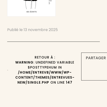
Publié le
13 novembre 2025
RETOUR À :
PARTAGER 
WARNING
: UNDEFINED VARIABLE
$POSTTYPEHUM IN
/HOME/ENTREVB/WWW/WP-
CONTENT/THEMES/ENTREVUES-
NEW/SINGLE.PHP
ON LINE
147