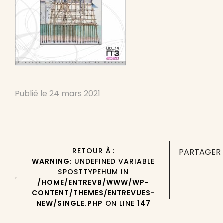
Publié le
24 mars 2021
RETOUR À :
PARTAGER 
WARNING
: UNDEFINED VARIABLE
$POSTTYPEHUM IN
/HOME/ENTREVB/WWW/WP-
CONTENT/THEMES/ENTREVUES-
NEW/SINGLE.PHP
ON LINE
147