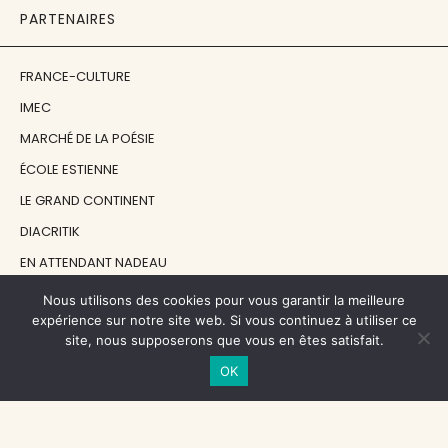
PARTENAIRES
FRANCE-CULTURE
IMEC
MARCHÉ DE LA POÉSIE
ÉCOLE ESTIENNE
LE GRAND CONTINENT
DIACRITIK
EN ATTENDANT NADEAU
Nous utilisons des cookies pour vous garantir la meilleure
NOS SOUTIENS
expérience sur notre site web. Si vous continuez à utiliser ce
site, nous supposerons que vous en êtes satisfait.
OK
CENTRE NATIONAL DU LIVRE
RÉGION ÎLE-DE-FRANCE
MAIRIE PARIS CENTRE