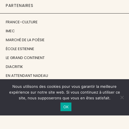
PARTENAIRES
FRANCE-CULTURE
IMEC
MARCHÉ DE LA POÉSIE
ÉCOLE ESTIENNE
LE GRAND CONTINENT
DIACRITIK
EN ATTENDANT NADEAU
Nous utilisons des cookies pour vous garantir la meilleure
NOS SOUTIENS
expérience sur notre site web. Si vous continuez à utiliser ce
site, nous supposerons que vous en êtes satisfait.
OK
CENTRE NATIONAL DU LIVRE
RÉGION ÎLE-DE-FRANCE
MAIRIE PARIS CENTRE