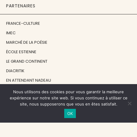
PARTENAIRES
FRANCE-CULTURE
IMEC
MARCHÉ DE LA POÉSIE
ÉCOLE ESTIENNE
LE GRAND CONTINENT
DIACRITIK
EN ATTENDANT NADEAU
Nous utilisons des cookies pour vous garantir la meilleure
NOS SOUTIENS
expérience sur notre site web. Si vous continuez à utiliser ce
site, nous supposerons que vous en êtes satisfait.
OK
CENTRE NATIONAL DU LIVRE
RÉGION ÎLE-DE-FRANCE
MAIRIE PARIS CENTRE