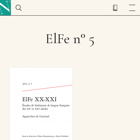
ElFe n° 5