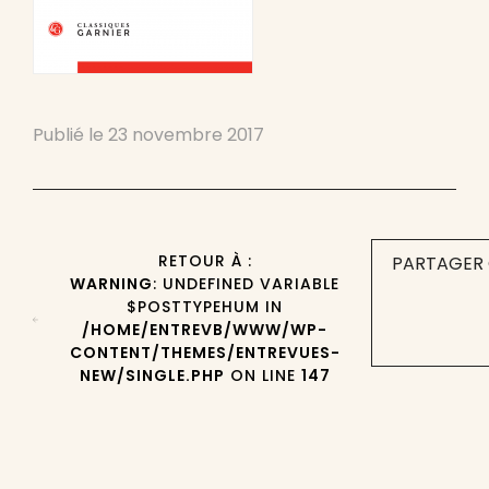
Publié le
23 novembre 2017
RETOUR À :
PARTAGER 
WARNING
: UNDEFINED VARIABLE
$POSTTYPEHUM IN
/HOME/ENTREVB/WWW/WP-
CONTENT/THEMES/ENTREVUES-
NEW/SINGLE.PHP
ON LINE
147