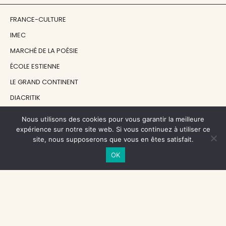
FRANCE-CULTURE
IMEC
MARCHÉ DE LA POÉSIE
ÉCOLE ESTIENNE
LE GRAND CONTINENT
DIACRITIK
EN ATTENDANT NADEAU
Nous utilisons des cookies pour vous garantir la meilleure
expérience sur notre site web. Si vous continuez à utiliser ce
site, nous supposerons que vous en êtes satisfait.
NOS SOUTIENS
OK
CENTRE NATIONAL DU LIVRE
RÉGION ÎLE-DE-FRANCE
MAIRIE PARIS CENTRE
FONDATION FMSH